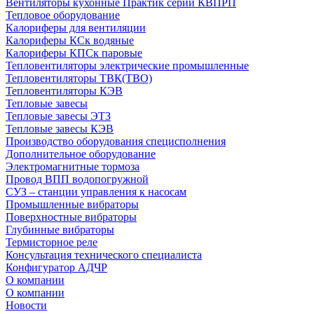
Вентиляторы кухонные Практик серии КВПРП
Тепловое оборудование
Калориферы для вентиляции
Калориферы КСк водяные
Калориферы КПСк паровые
Тепловентиляторы электрические промышленные
Тепловентиляторы ТВК(ТВО)
Тепловентиляторы КЭВ
Тепловые завесы
Тепловые завесы ЭТЗ
Тепловые завесы КЭВ
Производство оборудования специсполнения
Дополнительное оборудование
Электромагнитные тормоза
Провод ВПП водопогружной
СУЗ – станции управления к насосам
Промышленные вибраторы
Поверхностные вибраторы
Глубинные вибраторы
Термисторное реле
Консультация технического специалиста
Конфигуратор АДЧР
О компании
О компании
Новости