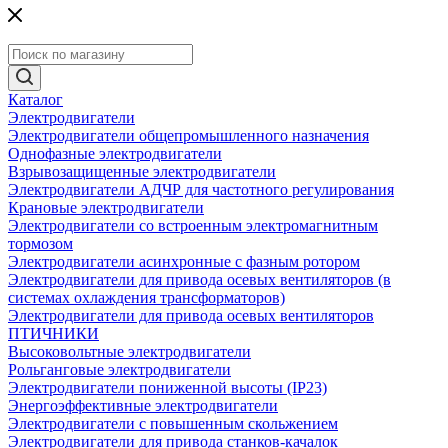
Каталог
Электродвигатели
Электродвигатели общепромышленного назначения
Однофазные электродвигатели
Взрывозащищенные электродвигатели
Электродвигатели АДЧР для частотного регулирования
Крановые электродвигатели
Электродвигатели со встроенным электромагнитным
тормозом
Электродвигатели асинхронные с фазным ротором
Электродвигатели для привода осевых вентиляторов (в
системах охлаждения трансформаторов)
Электродвигатели для привода осевых вентиляторов
ПТИЧНИКИ
Высоковольтные электродвигатели
Рольганговые электродвигатели
Электродвигатели пониженной высоты (IP23)
Энергоэффективные электродвигатели
Электродвигатели с повышенным скольжением
Электродвигатели для привода станков-качалок