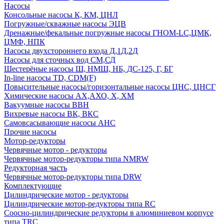
Насосы
Консольные насосы К, КМ, ЦНЛ
Погружные/скважные насосы ЭЦВ
Дренажные/фекальные погружные насосы ГНОМ-LC,ЦМК,
ЦМФ, НПК
Насосы двухстороннего входа Д,1Д,2Д
Насосы для сточных вод СМ,СД
Шестерёные насосы Ш, НМШ, НБ, ДС-125, Г, БГ
In-line насосы TD, CDM(F)
Повысительные насосы/горизонтальные насосы ЦНС, ЦНСГ
Химические насосы АХ,АХО, Х, ХМ
Вакуумные насосы ВВН
Вихревые насосы ВК, ВКС
Самовсасывающие насосы АНС
Прочие насосы
Мотор-редукторы
Червячные мотор - редукторы
Червячные мотор-редукторы типа NMRW
Редукторная часть
Червячные мотор-редукторы типа DRW
Комплектующие
Цилиндрические мотор - редукторы
Цилиндрические мотор-редукторы типа RC
Соосно-цилиндрические редукторы в алюминиевом корпусе
типа TRC