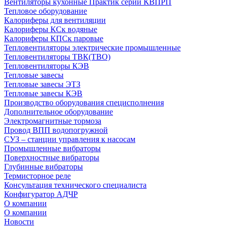
Вентиляторы кухонные Практик серии КВПРП
Тепловое оборудование
Калориферы для вентиляции
Калориферы КСк водяные
Калориферы КПСк паровые
Тепловентиляторы электрические промышленные
Тепловентиляторы ТВК(ТВО)
Тепловентиляторы КЭВ
Тепловые завесы
Тепловые завесы ЭТЗ
Тепловые завесы КЭВ
Производство оборудования специсполнения
Дополнительное оборудование
Электромагнитные тормоза
Провод ВПП водопогружной
СУЗ – станции управления к насосам
Промышленные вибраторы
Поверхностные вибраторы
Глубинные вибраторы
Термисторное реле
Консультация технического специалиста
Конфигуратор АДЧР
О компании
О компании
Новости