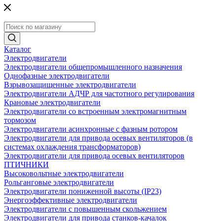
Каталог
Электродвигатели
Электродвигатели общепромышленного назначения
Однофазные электродвигатели
Взрывозащищенные электродвигатели
Электродвигатели АДЧР для частотного регулирования
Крановые электродвигатели
Электродвигатели со встроенным электромагнитным
тормозом
Электродвигатели асинхронные с фазным ротором
Электродвигатели для привода осевых вентиляторов (в
системах охлаждения трансформаторов)
Электродвигатели для привода осевых вентиляторов
ПТИЧНИКИ
Высоковольтные электродвигатели
Рольганговые электродвигатели
Электродвигатели пониженной высоты (IP23)
Энергоэффективные электродвигатели
Электродвигатели с повышенным скольжением
Электродвигатели для привода станков-качалок