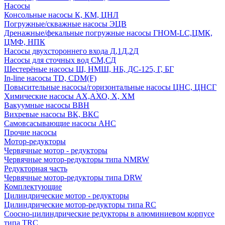
Насосы
Консольные насосы К, КМ, ЦНЛ
Погружные/скважные насосы ЭЦВ
Дренажные/фекальные погружные насосы ГНОМ-LC,ЦМК,
ЦМФ, НПК
Насосы двухстороннего входа Д,1Д,2Д
Насосы для сточных вод СМ,СД
Шестерёные насосы Ш, НМШ, НБ, ДС-125, Г, БГ
In-line насосы TD, CDM(F)
Повысительные насосы/горизонтальные насосы ЦНС, ЦНСГ
Химические насосы АХ,АХО, Х, ХМ
Вакуумные насосы ВВН
Вихревые насосы ВК, ВКС
Самовсасывающие насосы АНС
Прочие насосы
Мотор-редукторы
Червячные мотор - редукторы
Червячные мотор-редукторы типа NMRW
Редукторная часть
Червячные мотор-редукторы типа DRW
Комплектующие
Цилиндрические мотор - редукторы
Цилиндрические мотор-редукторы типа RC
Соосно-цилиндрические редукторы в алюминиевом корпусе
типа TRC