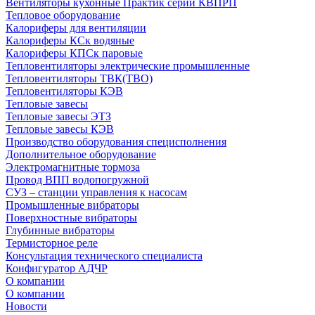
Вентиляторы кухонные Практик серии КВПРП
Тепловое оборудование
Калориферы для вентиляции
Калориферы КСк водяные
Калориферы КПСк паровые
Тепловентиляторы электрические промышленные
Тепловентиляторы ТВК(ТВО)
Тепловентиляторы КЭВ
Тепловые завесы
Тепловые завесы ЭТЗ
Тепловые завесы КЭВ
Производство оборудования специсполнения
Дополнительное оборудование
Электромагнитные тормоза
Провод ВПП водопогружной
СУЗ – станции управления к насосам
Промышленные вибраторы
Поверхностные вибраторы
Глубинные вибраторы
Термисторное реле
Консультация технического специалиста
Конфигуратор АДЧР
О компании
О компании
Новости