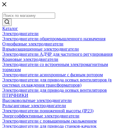
Каталог
Электродвигатели
Электродвигатели общепромышленного назначения
Однофазные электродвигатели
Взрывозащищенные электродвигатели
Электродвигатели АДЧР для частотного регулирования
Крановые электродвигатели
Электродвигатели со встроенным электромагнитным
тормозом
Электродвигатели асинхронные с фазным ротором
Электродвигатели для привода осевых вентиляторов (в
системах охлаждения трансформаторов)
Электродвигатели для привода осевых вентиляторов
ПТИЧНИКИ
Высоковольтные электродвигатели
Рольганговые электродвигатели
Электродвигатели пониженной высоты (IP23)
Энергоэффективные электродвигатели
Электродвигатели с повышенным скольжением
Электродвигатели для привода станков-качалок