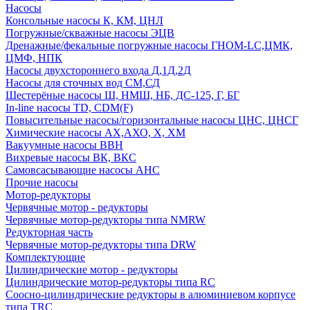
Насосы
Консольные насосы К, КМ, ЦНЛ
Погружные/скважные насосы ЭЦВ
Дренажные/фекальные погружные насосы ГНОМ-LC,ЦМК,
ЦМФ, НПК
Насосы двухстороннего входа Д,1Д,2Д
Насосы для сточных вод СМ,СД
Шестерёные насосы Ш, НМШ, НБ, ДС-125, Г, БГ
In-line насосы TD, CDM(F)
Повысительные насосы/горизонтальные насосы ЦНС, ЦНСГ
Химические насосы АХ,АХО, Х, ХМ
Вакуумные насосы ВВН
Вихревые насосы ВК, ВКС
Самовсасывающие насосы АНС
Прочие насосы
Мотор-редукторы
Червячные мотор - редукторы
Червячные мотор-редукторы типа NMRW
Редукторная часть
Червячные мотор-редукторы типа DRW
Комплектующие
Цилиндрические мотор - редукторы
Цилиндрические мотор-редукторы типа RC
Соосно-цилиндрические редукторы в алюминиевом корпусе
типа TRC