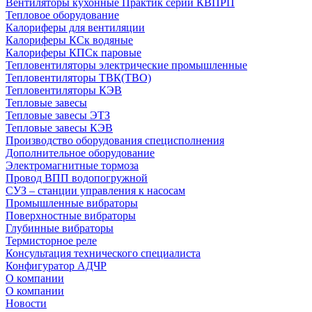
Вентиляторы кухонные Практик серии КВПРП
Тепловое оборудование
Калориферы для вентиляции
Калориферы КСк водяные
Калориферы КПСк паровые
Тепловентиляторы электрические промышленные
Тепловентиляторы ТВК(ТВО)
Тепловентиляторы КЭВ
Тепловые завесы
Тепловые завесы ЭТЗ
Тепловые завесы КЭВ
Производство оборудования специсполнения
Дополнительное оборудование
Электромагнитные тормоза
Провод ВПП водопогружной
СУЗ – станции управления к насосам
Промышленные вибраторы
Поверхностные вибраторы
Глубинные вибраторы
Термисторное реле
Консультация технического специалиста
Конфигуратор АДЧР
О компании
О компании
Новости