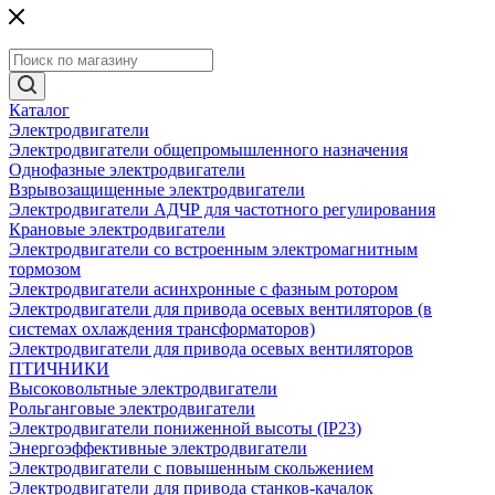
Каталог
Электродвигатели
Электродвигатели общепромышленного назначения
Однофазные электродвигатели
Взрывозащищенные электродвигатели
Электродвигатели АДЧР для частотного регулирования
Крановые электродвигатели
Электродвигатели со встроенным электромагнитным
тормозом
Электродвигатели асинхронные с фазным ротором
Электродвигатели для привода осевых вентиляторов (в
системах охлаждения трансформаторов)
Электродвигатели для привода осевых вентиляторов
ПТИЧНИКИ
Высоковольтные электродвигатели
Рольганговые электродвигатели
Электродвигатели пониженной высоты (IP23)
Энергоэффективные электродвигатели
Электродвигатели с повышенным скольжением
Электродвигатели для привода станков-качалок