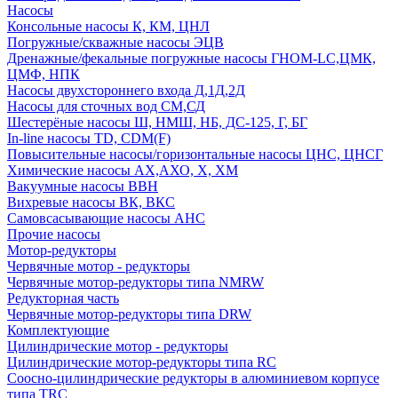
Насосы
Консольные насосы К, КМ, ЦНЛ
Погружные/скважные насосы ЭЦВ
Дренажные/фекальные погружные насосы ГНОМ-LC,ЦМК,
ЦМФ, НПК
Насосы двухстороннего входа Д,1Д,2Д
Насосы для сточных вод СМ,СД
Шестерёные насосы Ш, НМШ, НБ, ДС-125, Г, БГ
In-line насосы TD, CDM(F)
Повысительные насосы/горизонтальные насосы ЦНС, ЦНСГ
Химические насосы АХ,АХО, Х, ХМ
Вакуумные насосы ВВН
Вихревые насосы ВК, ВКС
Самовсасывающие насосы АНС
Прочие насосы
Мотор-редукторы
Червячные мотор - редукторы
Червячные мотор-редукторы типа NMRW
Редукторная часть
Червячные мотор-редукторы типа DRW
Комплектующие
Цилиндрические мотор - редукторы
Цилиндрические мотор-редукторы типа RC
Соосно-цилиндрические редукторы в алюминиевом корпусе
типа TRC