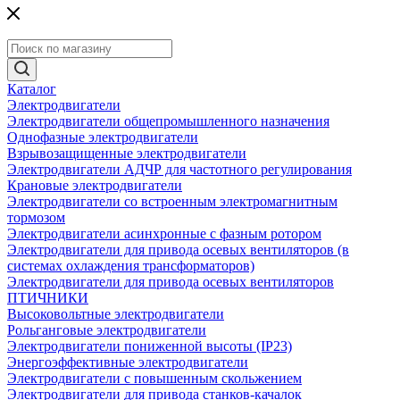
Каталог
Электродвигатели
Электродвигатели общепромышленного назначения
Однофазные электродвигатели
Взрывозащищенные электродвигатели
Электродвигатели АДЧР для частотного регулирования
Крановые электродвигатели
Электродвигатели со встроенным электромагнитным
тормозом
Электродвигатели асинхронные с фазным ротором
Электродвигатели для привода осевых вентиляторов (в
системах охлаждения трансформаторов)
Электродвигатели для привода осевых вентиляторов
ПТИЧНИКИ
Высоковольтные электродвигатели
Рольганговые электродвигатели
Электродвигатели пониженной высоты (IP23)
Энергоэффективные электродвигатели
Электродвигатели с повышенным скольжением
Электродвигатели для привода станков-качалок