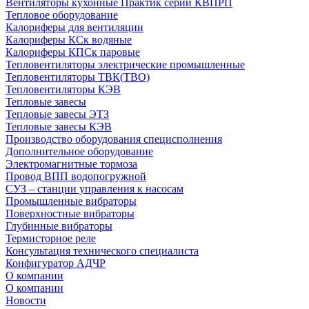
Вентиляторы кухонные Практик серии КВПРП
Тепловое оборудование
Калориферы для вентиляции
Калориферы КСк водяные
Калориферы КПСк паровые
Тепловентиляторы электрические промышленные
Тепловентиляторы ТВК(ТВО)
Тепловентиляторы КЭВ
Тепловые завесы
Тепловые завесы ЭТЗ
Тепловые завесы КЭВ
Производство оборудования специсполнения
Дополнительное оборудование
Электромагнитные тормоза
Провод ВПП водопогружной
СУЗ – станции управления к насосам
Промышленные вибраторы
Поверхностные вибраторы
Глубинные вибраторы
Термисторное реле
Консультация технического специалиста
Конфигуратор АДЧР
О компании
О компании
Новости