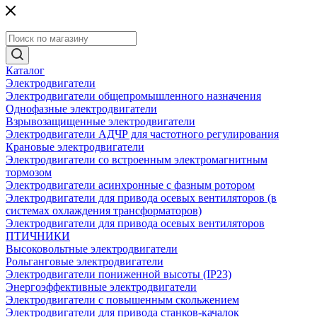
Каталог
Электродвигатели
Электродвигатели общепромышленного назначения
Однофазные электродвигатели
Взрывозащищенные электродвигатели
Электродвигатели АДЧР для частотного регулирования
Крановые электродвигатели
Электродвигатели со встроенным электромагнитным
тормозом
Электродвигатели асинхронные с фазным ротором
Электродвигатели для привода осевых вентиляторов (в
системах охлаждения трансформаторов)
Электродвигатели для привода осевых вентиляторов
ПТИЧНИКИ
Высоковольтные электродвигатели
Рольганговые электродвигатели
Электродвигатели пониженной высоты (IP23)
Энергоэффективные электродвигатели
Электродвигатели с повышенным скольжением
Электродвигатели для привода станков-качалок