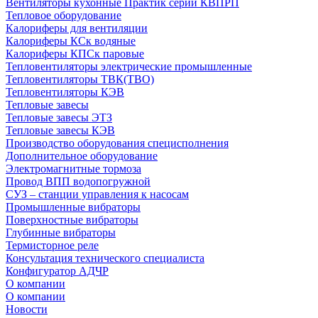
Вентиляторы кухонные Практик серии КВПРП
Тепловое оборудование
Калориферы для вентиляции
Калориферы КСк водяные
Калориферы КПСк паровые
Тепловентиляторы электрические промышленные
Тепловентиляторы ТВК(ТВО)
Тепловентиляторы КЭВ
Тепловые завесы
Тепловые завесы ЭТЗ
Тепловые завесы КЭВ
Производство оборудования специсполнения
Дополнительное оборудование
Электромагнитные тормоза
Провод ВПП водопогружной
СУЗ – станции управления к насосам
Промышленные вибраторы
Поверхностные вибраторы
Глубинные вибраторы
Термисторное реле
Консультация технического специалиста
Конфигуратор АДЧР
О компании
О компании
Новости