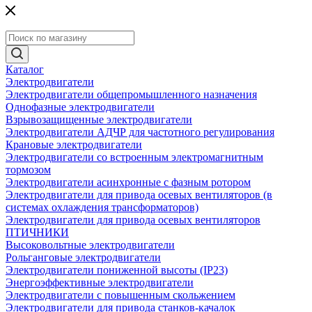
Каталог
Электродвигатели
Электродвигатели общепромышленного назначения
Однофазные электродвигатели
Взрывозащищенные электродвигатели
Электродвигатели АДЧР для частотного регулирования
Крановые электродвигатели
Электродвигатели со встроенным электромагнитным
тормозом
Электродвигатели асинхронные с фазным ротором
Электродвигатели для привода осевых вентиляторов (в
системах охлаждения трансформаторов)
Электродвигатели для привода осевых вентиляторов
ПТИЧНИКИ
Высоковольтные электродвигатели
Рольганговые электродвигатели
Электродвигатели пониженной высоты (IP23)
Энергоэффективные электродвигатели
Электродвигатели с повышенным скольжением
Электродвигатели для привода станков-качалок