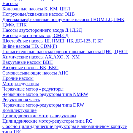
Насосы
Консольные насосы К, КМ, ЦНЛ
Погружные/скважные насосы ЭЦВ
Дренажные/фекальные погружные насосы ГНОМ-LC,ЦМК,
ЦМФ, НПК
Насосы двухстороннего входа Д,1Д,2Д
Насосы для сточных вод СМ,СД
Шестерёные насосы Ш, НМШ, НБ, ДС-125, Г, БГ
In-line насосы TD, CDM(F)
Повысительные насосы/горизонтальные насосы ЦНС, ЦНСГ
Химические насосы АХ,АХО, Х, ХМ
Вакуумные насосы ВВН
Вихревые насосы ВК, ВКС
Самовсасывающие насосы АНС
Прочие насосы
Мотор-редукторы
Червячные мотор - редукторы
Червячные мотор-редукторы типа NMRW
Редукторная часть
Червячные мотор-редукторы типа DRW
Комплектующие
Цилиндрические мотор - редукторы
Цилиндрические мотор-редукторы типа RC
Соосно-цилиндрические редукторы в алюминиевом корпусе
типа TRC