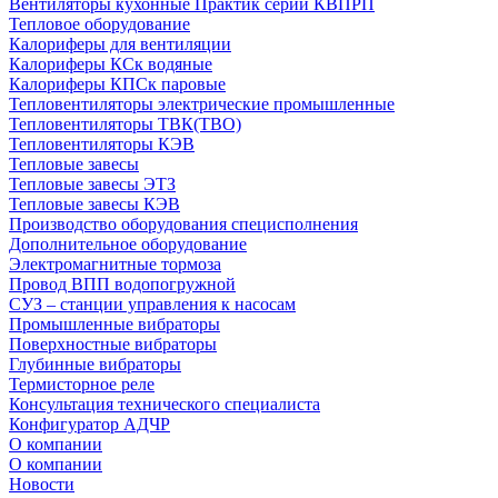
Вентиляторы кухонные Практик серии КВПРП
Тепловое оборудование
Калориферы для вентиляции
Калориферы КСк водяные
Калориферы КПСк паровые
Тепловентиляторы электрические промышленные
Тепловентиляторы ТВК(ТВО)
Тепловентиляторы КЭВ
Тепловые завесы
Тепловые завесы ЭТЗ
Тепловые завесы КЭВ
Производство оборудования специсполнения
Дополнительное оборудование
Электромагнитные тормоза
Провод ВПП водопогружной
СУЗ – станции управления к насосам
Промышленные вибраторы
Поверхностные вибраторы
Глубинные вибраторы
Термисторное реле
Консультация технического специалиста
Конфигуратор АДЧР
О компании
О компании
Новости