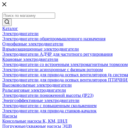
Каталог
Электродвигатели
Электродвигатели общепромышленного назначения
Однофазные электродвигатели
Взрывозащищенные электродвигатели
Электродвигатели АДЧР для частотного регулирования
Крановые электродвигатели
Электродвигатели со встроенным электромагнитным тормозом
Электродвигатели асинхронные с фазным ротором
Электродвигатели для привода осевых вентиляторов (в систем
Электродвигатели для привода осевых вентиляторов ПТИЧН
Высоковольтные электродвигатели
Рольганговые электродвигатели
Электродвигатели пониженной высоты (IP23)
Энергоэффективные электродвигатели
Электродвигатели с повышенным скольжением
Электродвигатели для привода станков-качалок
Насосы
Консольные насосы К, КМ, ЦНЛ
Погружные/скважные насосы ЭЦВ