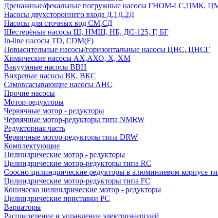
Дренажные/фекальные погружные насосы ГНОМ-LC,ЦМК, 
Насосы двухстороннего входа Д,1Д,2Д
Насосы для сточных вод СМ,СД
Шестерёные насосы Ш, НМШ, НБ, ДС-125, Г, БГ
In-line насосы TD, CDM(F)
Повысительные насосы/горизонтальные насосы ЦНС, ЦНСГ
Химические насосы АХ,АХО, Х, ХМ
Вакуумные насосы ВВН
Вихревые насосы ВК, ВКС
Самовсасывающие насосы АНС
Прочие насосы
Мотор-редукторы
Червячные мотор - редукторы
Червячные мотор-редукторы типа NMRW
Редукторная часть
Червячные мотор-редукторы типа DRW
Комплектующие
Цилиндрические мотор - редукторы
Цилиндрические мотор-редукторы типа RC
Соосно-цилиндрические редукторы в алюминиевом корпусе т
Цилиндрические мотор-редукторы типа FC
Коническо цилиндрические мотор - редукторы
Цилиндрические приставки PC
Вариаторы
Распределение и управление электроэнергией