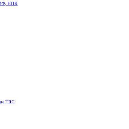
ЦМФ, НПК
ипа TRC