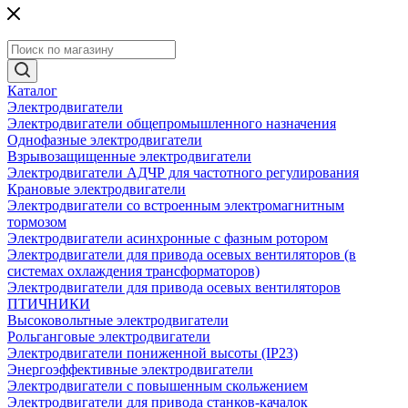
Каталог
Электродвигатели
Электродвигатели общепромышленного назначения
Однофазные электродвигатели
Взрывозащищенные электродвигатели
Электродвигатели АДЧР для частотного регулирования
Крановые электродвигатели
Электродвигатели со встроенным электромагнитным
тормозом
Электродвигатели асинхронные с фазным ротором
Электродвигатели для привода осевых вентиляторов (в
системах охлаждения трансформаторов)
Электродвигатели для привода осевых вентиляторов
ПТИЧНИКИ
Высоковольтные электродвигатели
Рольганговые электродвигатели
Электродвигатели пониженной высоты (IP23)
Энергоэффективные электродвигатели
Электродвигатели с повышенным скольжением
Электродвигатели для привода станков-качалок