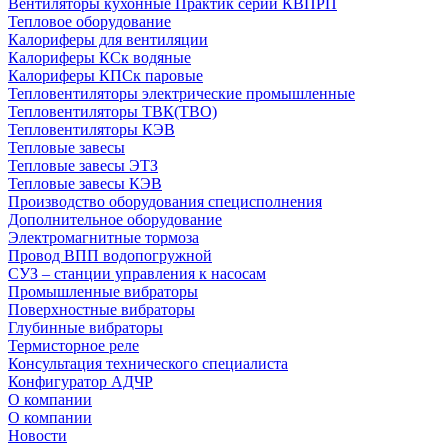
Вентиляторы кухонные Практик серии КВПРП
Тепловое оборудование
Калориферы для вентиляции
Калориферы КСк водяные
Калориферы КПСк паровые
Тепловентиляторы электрические промышленные
Тепловентиляторы ТВК(ТВО)
Тепловентиляторы КЭВ
Тепловые завесы
Тепловые завесы ЭТЗ
Тепловые завесы КЭВ
Производство оборудования специсполнения
Дополнительное оборудование
Электромагнитные тормоза
Провод ВПП водопогружной
СУЗ – станции управления к насосам
Промышленные вибраторы
Поверхностные вибраторы
Глубинные вибраторы
Термисторное реле
Консультация технического специалиста
Конфигуратор АДЧР
О компании
О компании
Новости