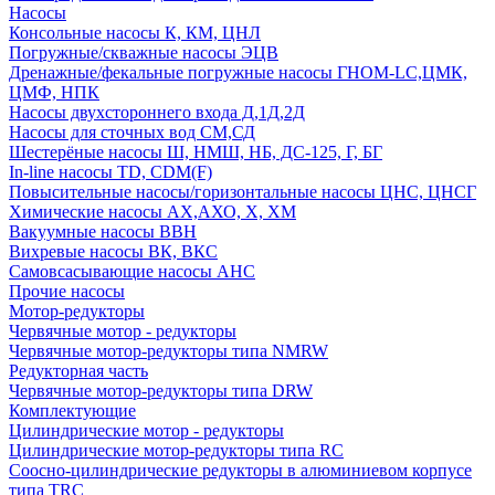
Насосы
Консольные насосы К, КМ, ЦНЛ
Погружные/скважные насосы ЭЦВ
Дренажные/фекальные погружные насосы ГНОМ-LC,ЦМК,
ЦМФ, НПК
Насосы двухстороннего входа Д,1Д,2Д
Насосы для сточных вод СМ,СД
Шестерёные насосы Ш, НМШ, НБ, ДС-125, Г, БГ
In-line насосы TD, CDM(F)
Повысительные насосы/горизонтальные насосы ЦНС, ЦНСГ
Химические насосы АХ,АХО, Х, ХМ
Вакуумные насосы ВВН
Вихревые насосы ВК, ВКС
Самовсасывающие насосы АНС
Прочие насосы
Мотор-редукторы
Червячные мотор - редукторы
Червячные мотор-редукторы типа NMRW
Редукторная часть
Червячные мотор-редукторы типа DRW
Комплектующие
Цилиндрические мотор - редукторы
Цилиндрические мотор-редукторы типа RC
Соосно-цилиндрические редукторы в алюминиевом корпусе
типа TRC