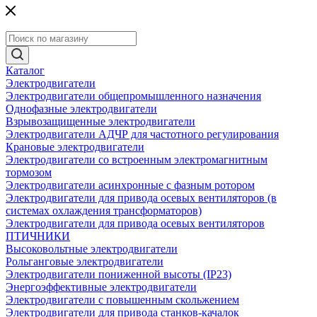
Каталог
Электродвигатели
Электродвигатели общепромышленного назначения
Однофазные электродвигатели
Взрывозащищенные электродвигатели
Электродвигатели АДЧР для частотного регулирования
Крановые электродвигатели
Электродвигатели со встроенным электромагнитным
тормозом
Электродвигатели асинхронные с фазным ротором
Электродвигатели для привода осевых вентиляторов (в
системах охлаждения трансформаторов)
Электродвигатели для привода осевых вентиляторов
ПТИЧНИКИ
Высоковольтные электродвигатели
Рольганговые электродвигатели
Электродвигатели пониженной высоты (IP23)
Энергоэффективные электродвигатели
Электродвигатели с повышенным скольжением
Электродвигатели для привода станков-качалок