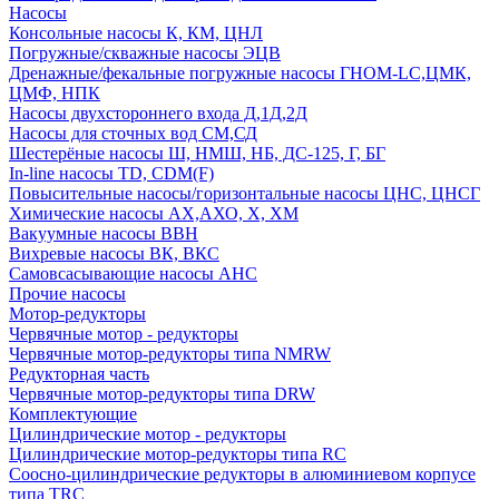
Насосы
Консольные насосы К, КМ, ЦНЛ
Погружные/скважные насосы ЭЦВ
Дренажные/фекальные погружные насосы ГНОМ-LC,ЦМК,
ЦМФ, НПК
Насосы двухстороннего входа Д,1Д,2Д
Насосы для сточных вод СМ,СД
Шестерёные насосы Ш, НМШ, НБ, ДС-125, Г, БГ
In-line насосы TD, CDM(F)
Повысительные насосы/горизонтальные насосы ЦНС, ЦНСГ
Химические насосы АХ,АХО, Х, ХМ
Вакуумные насосы ВВН
Вихревые насосы ВК, ВКС
Самовсасывающие насосы АНС
Прочие насосы
Мотор-редукторы
Червячные мотор - редукторы
Червячные мотор-редукторы типа NMRW
Редукторная часть
Червячные мотор-редукторы типа DRW
Комплектующие
Цилиндрические мотор - редукторы
Цилиндрические мотор-редукторы типа RC
Соосно-цилиндрические редукторы в алюминиевом корпусе
типа TRC