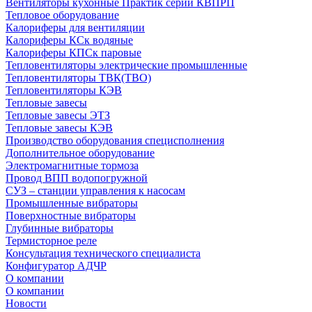
Вентиляторы кухонные Практик серии КВПРП
Тепловое оборудование
Калориферы для вентиляции
Калориферы КСк водяные
Калориферы КПСк паровые
Тепловентиляторы электрические промышленные
Тепловентиляторы ТВК(ТВО)
Тепловентиляторы КЭВ
Тепловые завесы
Тепловые завесы ЭТЗ
Тепловые завесы КЭВ
Производство оборудования специсполнения
Дополнительное оборудование
Электромагнитные тормоза
Провод ВПП водопогружной
СУЗ – станции управления к насосам
Промышленные вибраторы
Поверхностные вибраторы
Глубинные вибраторы
Термисторное реле
Консультация технического специалиста
Конфигуратор АДЧР
О компании
О компании
Новости