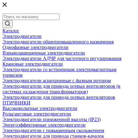
Каталог
Электродвигатели
Электродвигатели общепромышленного назначения
Однофазные электродвигатели
Взрывозащищенные электродвигатели
Электродвигатели АДЧР для частотного регулирования
Крановые электродвигатели
Электродвигатели со встроенным электромагнитным
тормозом
Электродвигатели асинхронные с фазным ротором
Электродвигатели для привода осевых вентиляторов (в
системах охлаждения трансформаторов)
Электродвигатели для привода осевых вентиляторов
ПТИЧНИКИ
Высоковольтные электродвигатели
Рольганговые электродвигатели
Электродвигатели пониженной высоты (IP23)
Энергоэффективные электродвигатели
Электродвигатели с повышенным скольжением
Электродвигатели для привода станков-качалок