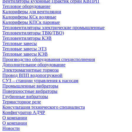
Вентиляторы кухонные Практик серии КВПРП
Тепловое оборудование
Калориферы для вентиляции
Калориферы КСк водяные
Калориферы КПСк паровые
Тепловентиляторы электрические промышленные
Тепловентиляторы ТВК(ТВО)
Тепловентиляторы КЭВ
Тепловые завесы
Тепловые завесы ЭТЗ
Тепловые завесы КЭВ
Производство оборудования специсполнения
Дополнительное оборудование
Электромагнитные тормоза
Провод ВПП водопогружной
СУЗ – станции управления к насосам
Промышленные вибраторы
Поверхностные вибраторы
Глубинные вибраторы
Термисторное реле
Консультация технического специалиста
Конфигуратор АДЧР
О компании
О компании
Новости