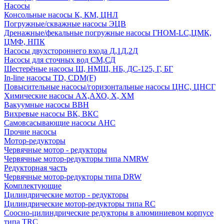
Насосы
Консольные насосы К, КМ, ЦНЛ
Погружные/скважные насосы ЭЦВ
Дренажные/фекальные погружные насосы ГНОМ-LC,ЦМК,
ЦМФ, НПК
Насосы двухстороннего входа Д,1Д,2Д
Насосы для сточных вод СМ,СД
Шестерёные насосы Ш, НМШ, НБ, ДС-125, Г, БГ
In-line насосы TD, CDM(F)
Повысительные насосы/горизонтальные насосы ЦНС, ЦНСГ
Химические насосы АХ,АХО, Х, ХМ
Вакуумные насосы ВВН
Вихревые насосы ВК, ВКС
Самовсасывающие насосы АНС
Прочие насосы
Мотор-редукторы
Червячные мотор - редукторы
Червячные мотор-редукторы типа NMRW
Редукторная часть
Червячные мотор-редукторы типа DRW
Комплектующие
Цилиндрические мотор - редукторы
Цилиндрические мотор-редукторы типа RC
Соосно-цилиндрические редукторы в алюминиевом корпусе
типа TRC